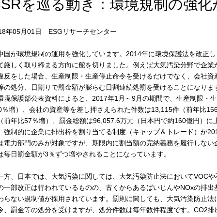
CSRを巡る動き：環境規制の強化
018年05月01日 ESGリサーチセンター
国が環境規制の運用を強化しています。2014年に環境保護法を改正
て厳しく取り締まる方向に舵を切りました。例えば大気汚染分野で企業
違反をした場合、生産制限・生産停止命令を受けるだけでなく、会社資
等の処分、日割りで罰金額が膨らむ日割連続処罰を受けることになりま
環境保護部公表資料によると、2017年1月～9月の期間で、生産制限・生
70％増）、会社の資産等を差し押さえられた件数は13,115件（前年比1
（前年比57％増）、罰金総額は96,057.6万元（日本円で約160億円
、強制的に企業に排出枠を割り当てる制度（キャップ＆トレード）が201
は電力部門のみが対象ですが、期限内に割当額の完納義務を履行しない
は毎日罰金額が3％ずつ増やされることになっています。
方、日本では、大気汚染に関しては、大気汚染防止法においてVOCや
の一部改正は行われているものの、古くからあるばいじんやNOxの排出
わらない規制値が採用されています。罰則に関しても、大気汚染防止法
令、罰金等の処分を受けますが、処分件数は毎年数件程度です。CO2排