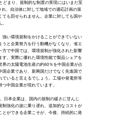
にとどまり、規制的な制度の実現にはいまだ至
定され、自治体に対して地域での適応計画の策
くても罰せられません。企業に対しても国や
ん。
、強い環境規制をかけることができていない
ようと企業努力を行う動機がなくなり、省エ
一方で中国では、環境規制が強化された影響
ます。実際に優れた環境性能で製品シェアを
世界の太陽電池生産の約60％を中国企業が占
が中国企業であり、新興国だけでなく先進国で
れていると言えるでしょう。工場や発電所等
持つ中国企業が現れています。
す。日本企業は、国内の規制の緩さに甘んじ
規制強化の波に乗り遅れ、追加的なコストが
ことができる企業こそが、今後、持続的に発