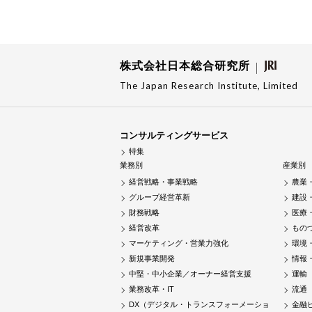
株式会社日本総合研究所
The Japan Research Institute, Limited
コンサルティングサービス
特集
業務別
産業別
経営戦略・事業戦略
農業
グループ経営革新
建設
財務戦略
医療
経営改革
もの
マーケティング・営業力強化
環境
新規事業開発
情報
中堅・中小企業／オーナー経営支援
運輸
業務改革・IT
流通
DX（デジタル・トランスフォーメーショ
金融