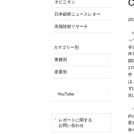
オピニオン
日本総研ニュースレター
2
先端技術リサーチ
中
っ
令
カテゴリー別
件
業務別
国
1
産業別
件
は
ず
YouTube
合
一
め
レポートに関する
変
お問い合わせ
命