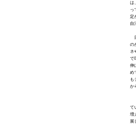
は
っ
定
自
日
の
ネ
で
伸
め
も
か
「
て
増
展