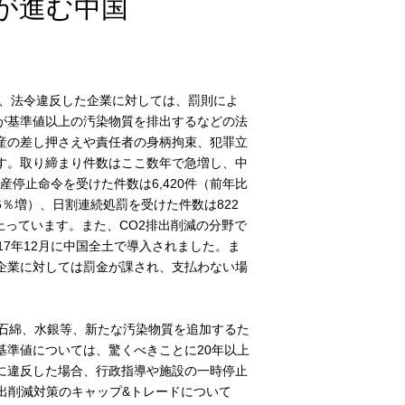
が進む中国
し、法令違反した企業に対しては、罰則によ
が基準値以上の汚染物質を排出するなどの法
産の差し押さえや責任者の身柄拘束、犯罪立
す。取り締まり件数はここ数年で急増し、中
産停止命令を受けた件数は6,420件（前年比
56％増）、日割連続処罰を受けた件数は822
）に上っています。また、CO2排出削減の分野で
7年12月に中国全土で導入されました。ま
企業に対しては罰金が課され、支払わない場
石綿、水銀等、新たな汚染物質を追加するた
基準値については、驚くべきことに20年以上
に違反した場合、行政指導や施設の一時停止
出削減対策のキャップ&トレードについて