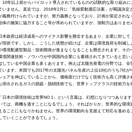
、10年以上前からパイロット導入されているものの試験的な取り組み
ていません。直近では、2018年2月に「気候変動適応法案」が閣議決
が義務付けられていますが、努力義務となっており、計画が策定されな
治体の施策に協力すること等が求められていますが、強制力はありませ
本政府は経済成長へのマイナス影響を懸念するあまり、企業に対して
が現状です。しかし、こうした状態が続けば、企業は環境負荷を削減し
や環境配慮型製品・技術開発が進まなくなることも懸念されます。その
環境関連技術・ノウハウが中国国内企業にも蓄積されてきていると言い
ばしている中国企業も多くあります。例えば太陽光発電の分野では、全
ています。米国でも2017年の太陽光パネル生産の上位10社のうち7社
シェアを伸ばしていることから、価格面だけでなく技術力も高く評価さ
ら排出されるガスの脱硫・脱硝技術でも、世界トップクラスの技術力を
日本の環境技術は世界NO.1」という言葉は、幻想になりつつありま
いては、商機を逃すことになるでしょう。そればかりか、世界的な環境
えることにもなりかねません。世界の環境動向を見据えて対応を進める
していくことができるでしょう。