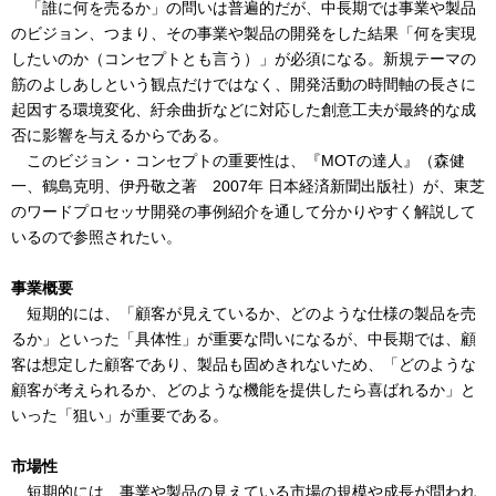
「誰に何を売るか」の問いは普遍的だが、中長期では事業や製品
のビジョン、つまり、その事業や製品の開発をした結果「何を実現
したいのか（コンセプトとも言う）」が必須になる。新規テーマの
筋のよしあしという観点だけではなく、開発活動の時間軸の長さに
起因する環境変化、紆余曲折などに対応した創意工夫が最終的な成
否に影響を与えるからである。
このビジョン・コンセプトの重要性は、『MOTの達人』（森健
一、鶴島克明、伊丹敬之著 2007年 日本経済新聞出版社）が、東芝
のワードプロセッサ開発の事例紹介を通して分かりやすく解説して
いるので参照されたい。
事業概要
短期的には、「顧客が見えているか、どのような仕様の製品を売
るか」といった「具体性」が重要な問いになるが、中長期では、顧
客は想定した顧客であり、製品も固めきれないため、「どのような
顧客が考えられるか、どのような機能を提供したら喜ばれるか」と
いった「狙い」が重要である。
市場性
短期的には、事業や製品の見えている市場の規模や成長が問われ