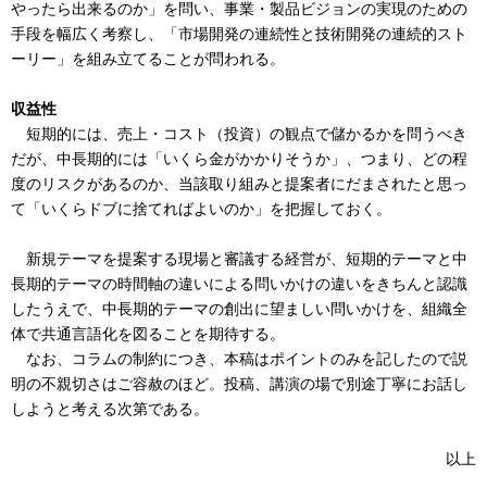
やったら出来るのか」を問い、事業・製品ビジョンの実現のための
手段を幅広く考察し、「市場開発の連続性と技術開発の連続的スト
ーリー」を組み立てることが問われる。
収益性
短期的には、売上・コスト（投資）の観点で儲かるかを問うべき
だが、中長期的には「いくら金がかかりそうか」、つまり、どの程
度のリスクがあるのか、当該取り組みと提案者にだまされたと思っ
て「いくらドブに捨てればよいのか」を把握しておく。
新規テーマを提案する現場と審議する経営が、短期的テーマと中
長期的テーマの時間軸の違いによる問いかけの違いをきちんと認識
したうえで、中長期的テーマの創出に望ましい問いかけを、組織全
体で共通言語化を図ることを期待する。
なお、コラムの制約につき、本稿はポイントのみを記したので説
明の不親切さはご容赦のほど。投稿、講演の場で別途丁寧にお話し
しようと考える次第である。
以上