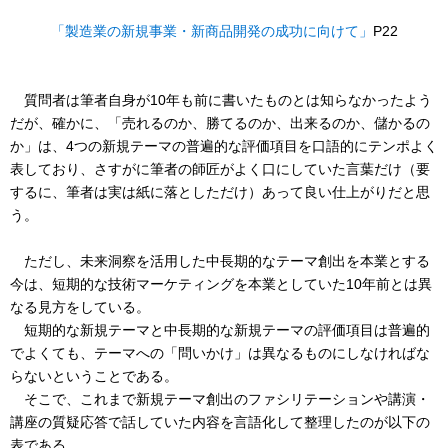
「製造業の新規事業・新商品開発の成功に向けて」
P22
質問者は筆者自身が10年も前に書いたものとは知らなかったよう
だが、確かに、「売れるのか、勝てるのか、出来るのか、儲かるの
か」は、4つの新規テーマの普遍的な評価項目を口語的にテンポよく
表しており、さすがに筆者の師匠がよく口にしていた言葉だけ（要
するに、筆者は実は紙に落としただけ）あって良い仕上がりだと思
う。
ただし、未来洞察を活用した中長期的なテーマ創出を本業とする
今は、短期的な技術マーケティングを本業としていた10年前とは異
なる見方をしている。
短期的な新規テーマと中長期的な新規テーマの評価項目は普遍的
でよくても、テーマへの「問いかけ」は異なるものにしなければな
らないということである。
そこで、これまで新規テーマ創出のファシリテーションや講演・
講座の質疑応答で話していた内容を言語化して整理したのが以下の
表である。