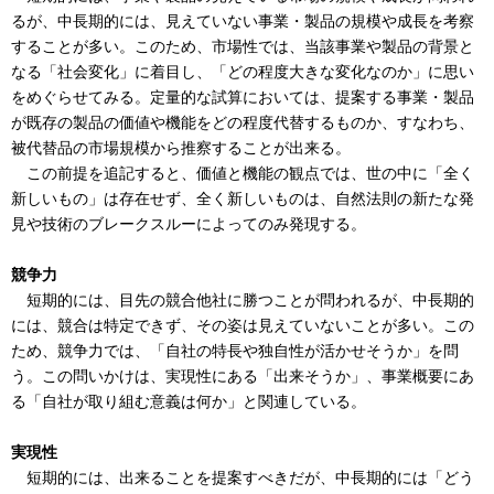
るが、中長期的には、見えていない事業・製品の規模や成長を考察
することが多い。このため、市場性では、当該事業や製品の背景と
なる「社会変化」に着目し、「どの程度大きな変化なのか」に思い
をめぐらせてみる。定量的な試算においては、提案する事業・製品
が既存の製品の価値や機能をどの程度代替するものか、すなわち、
被代替品の市場規模から推察することが出来る。
この前提を追記すると、価値と機能の観点では、世の中に「全く
新しいもの」は存在せず、全く新しいものは、自然法則の新たな発
見や技術のブレークスルーによってのみ発現する。
競争力
短期的には、目先の競合他社に勝つことが問われるが、中長期的
には、競合は特定できず、その姿は見えていないことが多い。この
ため、競争力では、「自社の特長や独自性が活かせそうか」を問
う。この問いかけは、実現性にある「出来そうか」、事業概要にあ
る「自社が取り組む意義は何か」と関連している。
実現性
短期的には、出来ることを提案すべきだが、中長期的には「どう