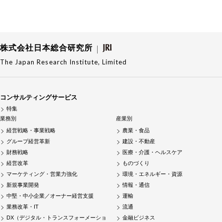
株式会社日本総合研究所
The Japan Research Institute, Limited
コンサルティングサービス
特集
業務別
産業別
経営戦略・事業戦略
農業・食品
グループ経営革新
建設・不動産
財務戦略
医療・介護・ヘルスケア
経営改革
ものづくり
マーケティング・営業力強化
環境・エネルギー・資源
新規事業開発
情報・通信
中堅・中小企業／オーナー経営支援
運輸
業務改革・IT
流通
DX（デジタル・トランスフォーメーショ
金融ビジネス