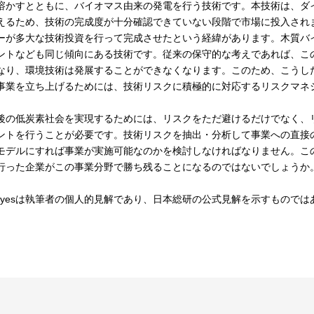
溶かすとともに、バイオマス由来の発電を行う技術です。本技術は、ダ
えるため、技術の完成度が十分確認できていない段階で市場に投入され
ーが多大な技術投資を行って完成させたという経緯があります。木質バ
ントなども同じ傾向にある技術です。従来の保守的な考えであれば、こ
なり、環境技術は発展することができなくなります。このため、こうし
事業を立ち上げるためには、技術リスクに積極的に対応するリスクマネ
後の低炭素社会を実現するためには、リスクをただ避けるだけでなく、
ントを行うことが必要です。技術リスクを抽出・分析して事業への直接
モデルにすれば事業が実施可能なのかを検討しなければなりません。こ
行った企業がこの事業分野で勝ち残ることになるのではないでしょうか
eyesは執筆者の個人的見解であり、日本総研の公式見解を示すものでは