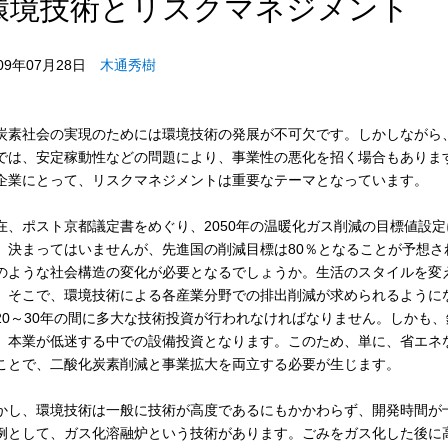
環境技術とリスクマネジメント
009年07月28日
木通秀樹
炭素社会の実現のためには環境技術の発展が不可欠です。しかしながら
では、安定稼動性などの問題により、事業性の悪化を招く場合もありま
企業にとって、リスクマネジメントは重要なテーマとなっています。
在、ポスト京都議定書をめぐり、2050年の温暖化ガス削減の目標値設
、決まってはいませんが、先進国の削減目標は80％となることが予想
のような社会構造の変化が必要となるでしょうか。生活のスタイルを変
。そこで、環境技術による各産業分野での排出削減が求められるように
20～30年の間に多大な技術投資が行われなければなりません。しかも
、本業が低迷する中での設備投資となります。このため、単に、省エネ
ことで、二酸化炭素削減と事業拡大を両立する必要が生じます。
かし、環境技術は一般に技術が高度であるにもかかわらず、開発時間が
例として、ガス化溶融炉という技術があります。ごみをガス化した後に高