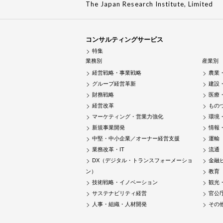
The Japan Research Institute, Limited
コンサルティングサービス
特集
業務別
産業別
経営戦略・事業戦略
農業
グループ経営革新
建設
財務戦略
医療
経営改革
もの
マーケティング・営業力強化
環境
新規事業開発
情報
中堅・中小企業／オーナー経営支援
運輸
業務改革・IT
流通
DX（デジタル・トランスフォーメーショ
金融
ン）
教育
技術戦略・イノベーション
観光
サステナビリティ経営
官公
人事・組織・人材開発
その