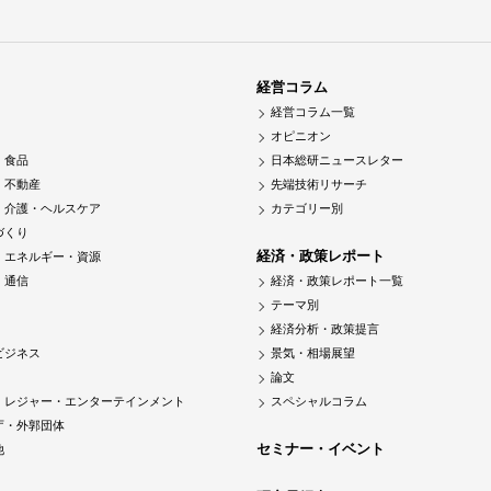
経営コラム
経営コラム一覧
オピニオン
・食品
日本総研ニュースレター
・不動産
先端技術リサーチ
・介護・ヘルスケア
カテゴリー別
づくり
経済・政策レポート
・エネルギー・資源
・通信
経済・政策レポート一覧
テーマ別
経済分析・政策提言
ビジネス
景気・相場展望
論文
・レジャー・エンターテインメント
スペシャルコラム
庁・外郭団体
セミナー・イベント
他