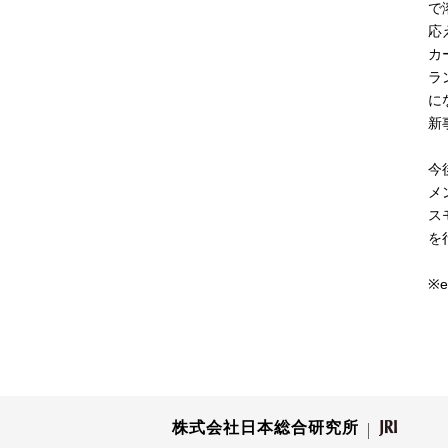
で
応
カ
ラ
に
新
今
メ
ス
を
※
株式会社日本総合研究所