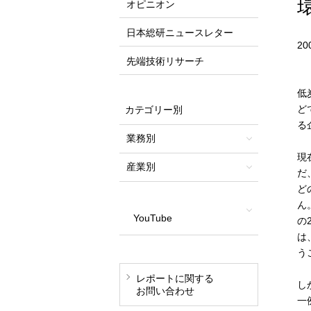
オピニオン
日本総研ニュースレター
2
先端技術リサーチ
低
ど
カテゴリー別
る
業務別
現
産業別
だ
ど
ん
YouTube
の
は
う
レポートに関する
し
お問い合わせ
一