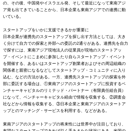
の、その後、中国発やイスラエル発、そして最近になって東南アジ
ア発も出てきていることから、日本企業も東南アジアでの連携に動
いている。
スタートアップをいかに支援できるかが重要に
日本企業が連携先のスタートアップを探し出す方法としては、大き
く分けて自力での探索と外部への委託の2通りがある。連携先を自力
で探すには、東南アジア現地法人の従業員が現地のスタートアッ
プ・イベントにこまめに参加したり自らスタートアップ・イベント
を開催する、あるいはスタートアップ創業者およびその周辺組織の
関係者と親密になるなどしてスタートアップ・コミュニティに入り
込む、などの方法がある。一方、連携先スタートアップの探索を外
部に委託する場合は、①東南アジアのスタートアップに投資するベ
ンチャーキャピタルのリミテッド・パートナー（有限責任組合員）
になって、ベンチャーキャピタル経由で情報を収集する、②調査会
社などから情報を収集する、③日本企業と東南アジアのスタートア
ップとのマッチング・サービスを利用する、などがある。
東南アジアのスタートアップの将来性には世界中が注目しており、
有望なスタートアップであれば引く手あまたな状況にある。米国の