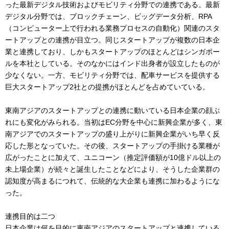
った最新デジタル技術およびモビリティ分野での連携である。最新
デジタル分野では、ブロックチェーン、ビッグデータ分析、RPA
（コンピューター上で行われる業務プロセスの自動化）関連のスタ
ートアップとの連携が目立つ。同じスタートアップが複数の日本企
業と連携しており、しかもスタートアップのほとんどはシンガポー
ルを本社としている。そのなかにはインド出身者が設立したものが
少なくない。一方、モビリティ分野では、配車サービスを提供する
巨大スタートアップ2社との提携がほとんどを占めていている。
東南アジアのスタートアップとの連携に動いている日本企業の顔ぶ
れにも変化がみられる。当初はEC分野を中心に新興企業が多く、東
南アジアでのスタートアップの盛り上がりに新興企業がいち早く反
応した形となっていた。その後、スタートアップの手掛ける業種が
広がったことに加えて、ユニコーン（推定評価額が10億ドル以上の
未上場企業）が続々と誕生したことなどにより、そうした企業群の
認知度が高まるにつれて、伝統的な大企業も連携に加わるようにな
った。
連携目的は二つ
日本企業は何を目的に東南アジアのスタートアップと連携している