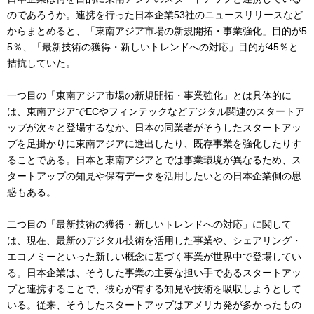
のであろうか。連携を行った日本企業53社のニュースリリースなど
からまとめると、「東南アジア市場の新規開拓・事業強化」目的が5
5％、「最新技術の獲得・新しいトレンドへの対応」目的が45％と
拮抗していた。
一つ目の「東南アジア市場の新規開拓・事業強化」とは具体的に
は、東南アジアでECやフィンテックなどデジタル関連のスタートア
ップが次々と登場するなか、日本の同業者がそうしたスタートアッ
プを足掛かりに東南アジアに進出したり、既存事業を強化したりす
ることである。日本と東南アジアとでは事業環境が異なるため、ス
タートアップの知見や保有データを活用したいとの日本企業側の思
惑もある。
二つ目の「最新技術の獲得・新しいトレンドへの対応」に関して
は、現在、最新のデジタル技術を活用した事業や、シェアリング・
エコノミーといった新しい概念に基づく事業が世界中で登場してい
る。日本企業は、そうした事業の主要な担い手であるスタートアッ
プと連携することで、彼らが有する知見や技術を吸収しようとして
いる。従来、そうしたスタートアップはアメリカ発が多かったもの