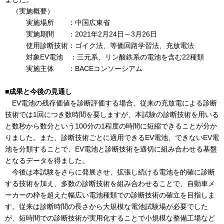
（実施概要）
実施場所 ：中国広東省
実施期間 ：2021年2月24日～3月26日
使用診断技術：ゴイク法、等価回路学習法、充放電法
対象EV電池 ：三元系、リン酸鉄系の電池を含む22種類
実施主体 ：BACEコンソーシアム
■成果と今後の見通し
EV電池の残存価値を診断評価する場合、従来の充放電による診断
技術では1回につき数時間を要しますが、本試験の診断技術を用いる
と数秒から数分という100分の1程度の時間に短縮できることが分か
りました。また、診断技術ごとに適用できるEV電池、できないEV電
池を分類することで、EV電池と診断技術を適切に組み合わせる基盤
となるデータを得ました。
今後は本試験をさらに発展させ、拡張し続ける電池を的確に診断
する技術を加え、多数の診断技術を組み合わせることで、自動車メ
ーカーの枠を超えた幅広い電池種類での診断技術の確立を目指しま
す。従来は診断時間の長さから大規模な電池試験場が必要でした
が、短時間での診断技術が実用化することで小規模な整備工場など