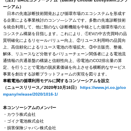
（注1）BACEコンソーシアム（Battery Circular Ecosystemコンソ
ーシアム）
日本の先進診断技術開発および循環市場のエコシステムを形成す
る企業による事業検討のコンソ―シアムです。多数の先進診断技術
を統合利用して、他に類のない診断機能を中核とした循環市場のエ
コシステム構築を目指します。これにより、①EVの中古売買時の品
質明確化によるリセールバリュー向上、②リユース利用時の品質向
上、高信頼化によるリユース電池の市場拡大、③中古販売、整備、
解体、リユースなど分散するバリューチェーン関係者による電池流
通情報の共通基盤の構築と信頼性向上、④電池のCO2排出量の算
定、を行うことで電池の脱炭素価値を向上させる横断的なサービス
事業を創出する診断プラットフォームの実現を図ります。
車載電池の循環利用モデルに関するコンソーシアムを設立
（ニュースリリース／2020年10月16日）
https://www.jri.co.jp/co
mpany/release/2020/1016-1/
本コンソーシアムのメンバー
・カウラ株式会社
・ゴイク電池株式会社
・損害保険ジャパン株式会社