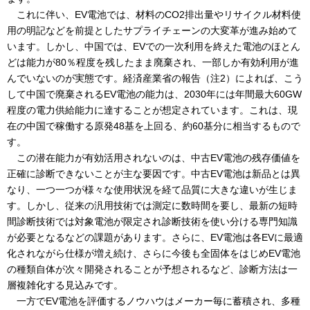
これに伴い、EV電池では、材料のCO2排出量やリサイクル材料使
用の明記などを前提としたサプライチェーンの大変革が進み始めて
います。しかし、中国では、EVでの一次利用を終えた電池のほとん
どは能力が80％程度を残したまま廃棄され、一部しか有効利用が進
んでいないのが実態です。経済産業省の報告（注2）によれば、こう
して中国で廃棄されるEV電池の能力は、2030年には年間最大60GW
程度の電力供給能力に達することが想定されています。これは、現
在の中国で稼働する原発48基を上回る、約60基分に相当するもので
す。
この潜在能力が有効活用されないのは、中古EV電池の残存価値を
正確に診断できないことが主な要因です。中古EV電池は新品とは異
なり、一つ一つが様々な使用状況を経て品質に大きな違いが生じま
す。しかし、従来の汎用技術では測定に数時間を要し、最新の短時
間診断技術では対象電池が限定され診断技術を使い分ける専門知識
が必要となるなどの課題があります。さらに、EV電池は各EVに最適
化されながら仕様が増え続け、さらに今後も全固体をはじめEV電池
の種類自体が次々開発されることが予想されるなど、診断方法は一
層複雑化する見込みです。
一方でEV電池を評価するノウハウはメーカー毎に蓄積され、多種