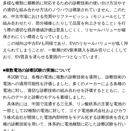
多様な種類に横断的に対応するための診断技術の使い分け方法やそ
の適切な組み合わせ方法のノウハウは構築されていません。このた
め、中古市場における売買やリファービッシュ（モジュールとして
組み合わせたり、部分補修したりして品質を向上させること）を行
う際の適切な残存価値評価は普及しにくく、リセールバリューが確
保されにくい構造となっていました。
この傾向は中古EVも同様であり、EVのリセールバリューが低く抑
えられてしまうことが、一般層のEV新車購入を踏み切りにくくして
おり、EV普及を遅らせる要因の一つとなっています。
■複数電池の診断試験の実施について
本試験では、各種の電池に複数の診断技術を適用し、診断技術の
電池への適用可能性を評価しました。多くのメーカーによる各種の
電池に対し、適切な診断技術の組み合わせを評価するとともに、こ
れらのデータと診断のモデルを蓄積しました。
具体的には、中国で流通する三元系、リン酸鉄系の主要な電池の
一部として22種類の電池に対して、ゴイク電池株式会社およびカウ
ラ株式会社が開発した電池内部特性をモデル化する診断技術を含む3
種の診断技術を用いて、体系的に電池種類に応じた診断試験を行い
ました。