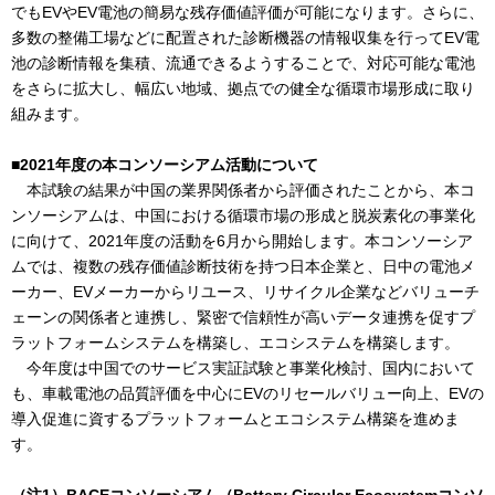
でもEVやEV電池の簡易な残存価値評価が可能になります。さらに、
多数の整備工場などに配置された診断機器の情報収集を行ってEV電
池の診断情報を集積、流通できるようすることで、対応可能な電池
をさらに拡大し、幅広い地域、拠点での健全な循環市場形成に取り
組みます。
■2021年度の本コンソーシアム活動について
本試験の結果が中国の業界関係者から評価されたことから、本コ
ンソーシアムは、中国における循環市場の形成と脱炭素化の事業化
に向けて、2021年度の活動を6月から開始します。本コンソーシア
ムでは、複数の残存価値診断技術を持つ日本企業と、日中の電池メ
ーカー、EVメーカーからリユース、リサイクル企業などバリューチ
ェーンの関係者と連携し、緊密で信頼性が高いデータ連携を促すプ
ラットフォームシステムを構築し、エコシステムを構築します。
今年度は中国でのサービス実証試験と事業化検討、国内において
も、車載電池の品質評価を中心にEVのリセールバリュー向上、EVの
導入促進に資するプラットフォームとエコシステム構築を進めま
す。