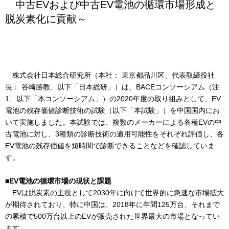
中古EVおよび中古EV電池の循環市場形成と
脱炭素化に貢献～
株式会社日本総合研究所（本社： 東京都品川区、代表取締役社
長： 谷崎勝教、以下「日本総研」）は、BACEコンソーシアム（注
1、以下「本コンソーシアム」）の2020年度の取り組みとして、EV
電池の残存価値診断技術の試験（以下「本試験」）を中国国内にお
いて実施しました。本試験では、複数のメーカーによる各種EVの中
古電池に対し、3種類の診断技術の適用可能性をそれぞれ評価し、各
EV電池の残存価値を短時間で診断できることなどを確認していま
す。
■EV電池の循環市場の現状と課題
EVは脱炭素の主役として2030年に向けて世界的に急速な市場拡大
が期待されており、特に中国は、2018年に年間125万台、それまで
の累積で500万台以上のEVが販売された世界最大の市場となってい
ます。