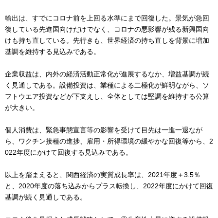
輸出は、すでにコロナ前を上回る水準にまで回復した。景気が急回
復している先進国向けだけでなく、コロナの悪影響が残る新興国向
けも持ち直している。先行きも、世界経済の持ち直しを背景に増加
基調を維持する見込みである。
企業収益は、内外の経済活動正常化が進展するなか、増益基調が続
く見通しである。設備投資は、業種による二極化が鮮明ながら、ソ
フトウエア投資などが下支えし、全体としては堅調を維持する公算
が大きい。
個人消費は、緊急事態宣言等の影響を受けて目先は一進一退なが
ら、ワクチン接種の進捗、雇用・所得環境の緩やかな回復等から、2
022年度にかけて回復する見込みである。
以上を踏まえると、関西経済の実質成長率は、2021年度＋3.5％
と、2020年度の落ち込みからプラス転換し、2022年度にかけて回復
基調が続く見通しである。