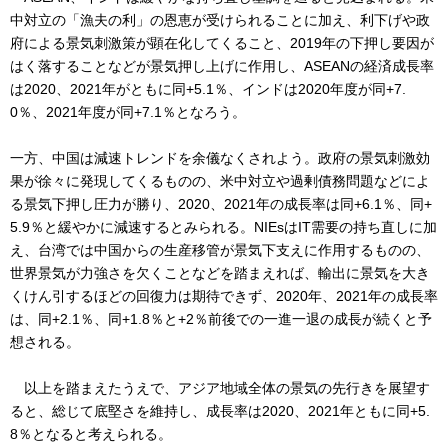
中対立の「漁夫の利」の恩恵が受けられることに加え、利下げや政
府による景気刺激策が顕在化してくること、2019年の下押し要因が
はく落することなどが景気押し上げに作用し、ASEANの経済成長率
は2020、2021年がともに同+5.1％、インドは2020年度が同+7.
0％、2021年度が同+7.1％となろう。
一方、中国は減速トレンドを余儀なくされよう。政府の景気刺激効
果が徐々に発現してくるものの、米中対立や過剰債務問題などによ
る景気下押し圧力が勝り、2020、2021年の成長率は同+6.1％、同+
5.9％と緩やかに減速するとみられる。NIEsはIT需要の持ち直しに加
え、台湾では中国からの生産移管が景気下支えに作用するものの、
世界景気が力強さを欠くことなどを踏まえれば、輸出に景気を大き
くけん引するほどの回復力は期待できず、2020年、2021年の成長率
は、同+2.1％、同+1.8％と+2％前後での一進一退の成長が続くと予
想される。
以上を踏まえたうえで、アジア地域全体の景気の先行きを展望す
ると、総じて底堅さを維持し、成長率は2020、2021年ともに同+5.
8％となると考えられる。