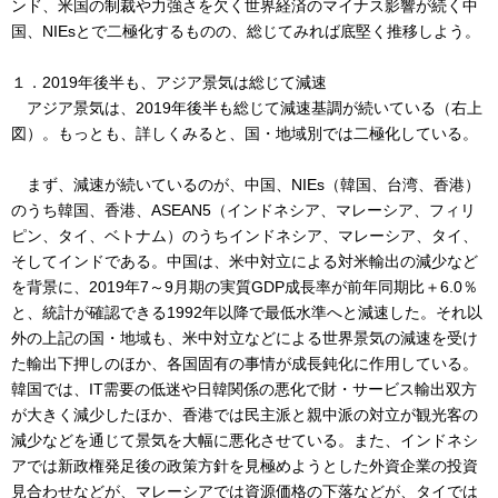
ンド、米国の制裁や力強さを欠く世界経済のマイナス影響が続く中
国、NIEsとで二極化するものの、総じてみれば底堅く推移しよう。
１．2019年後半も、アジア景気は総じて減速
アジア景気は、2019年後半も総じて減速基調が続いている（右上
図）。もっとも、詳しくみると、国・地域別では二極化している。
まず、減速が続いているのが、中国、NIEs（韓国、台湾、香港）
のうち韓国、香港、ASEAN5（インドネシア、マレーシア、フィリ
ピン、タイ、ベトナム）のうちインドネシア、マレーシア、タイ、
そしてインドである。中国は、米中対立による対米輸出の減少など
を背景に、2019年7～9月期の実質GDP成長率が前年同期比＋6.0％
と、統計が確認できる1992年以降で最低水準へと減速した。それ以
外の上記の国・地域も、米中対立などによる世界景気の減速を受け
た輸出下押しのほか、各国固有の事情が成長鈍化に作用している。
韓国では、IT需要の低迷や日韓関係の悪化で財・サービス輸出双方
が大きく減少したほか、香港では民主派と親中派の対立が観光客の
減少などを通じて景気を大幅に悪化させている。また、インドネシ
アでは新政権発足後の政策方針を見極めようとした外資企業の投資
見合わせなどが、マレーシアでは資源価格の下落などが、タイでは