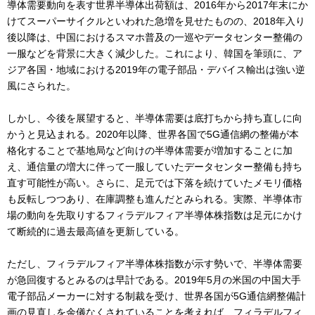
導体需要動向を表す世界半導体出荷額は、2016年から2017年末にか
けてスーパーサイクルといわれた急増を見せたものの、2018年入り
後以降は、中国におけるスマホ普及の一巡やデータセンター整備の
一服などを背景に大きく減少した。これにより、韓国を筆頭に、ア
ジア各国・地域における2019年の電子部品・デバイス輸出は強い逆
風にさられた。
しかし、今後を展望すると、半導体需要は底打ちから持ち直しに向
かうと見込まれる。2020年以降、世界各国で5G通信網の整備が本
格化することで基地局など向けの半導体需要が増加することに加
え、通信量の増大に伴って一服していたデータセンター整備も持ち
直す可能性が高い。さらに、足元では下落を続けていたメモリ価格
も反転しつつあり、在庫調整も進んだとみられる。実際、半導体市
場の動向を先取りするフィラデルフィア半導体株指数は足元にかけ
て断続的に過去最高値を更新している。
ただし、フィラデルフィア半導体株指数が示す勢いで、半導体需要
が急回復するとみるのは早計である。2019年5月の米国の中国大手
電子部品メーカーに対する制裁を受け、世界各国が5G通信網整備計
画の見直しを余儀なくされていることを考えれば、フィラデルフィ