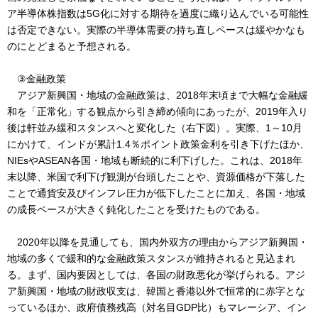
ア半導体株指数は5G化に対する期待を過度に織り込んでいる可能性
は否定できない。実際の半導体需要の持ち直しペースは緩やかなも
のにとどまると予想される。
③金融政策
アジア新興国・地域の金融政策は、2018年末頃まで大幅な金融緩
和を「正常化」する観点から引き締め傾向にあったが、2019年入り
後は軒並み緩和スタンスへと変化した（右下図）。実際、1～10月
にかけて、インドが累計1.4％ポイント政策金利を引き下げたほか、
NIEsやASEAN各国・地域も断続的に利下げした。これは、2018年
末以降、米国で利下げ観測が台頭したことや、資源価格が下落した
ことで通貨安及びインフレ圧力が低下したことに加え、各国・地域
の成長ペースが大きく鈍化したことを受けたものである。
2020年以降を見通しても、国内外双方の理由からアジア新興国・
地域の多くで緩和的な金融政策スタンスが維持されると見込まれ
る。まず、国内要因としては、各国の財政悪化が挙げられる。アジ
ア新興国・地域の財政収支は、韓国と香港以外で恒常的に赤字とな
っているほか、政府債務残高（対名目GDP比）もマレーシア、イン