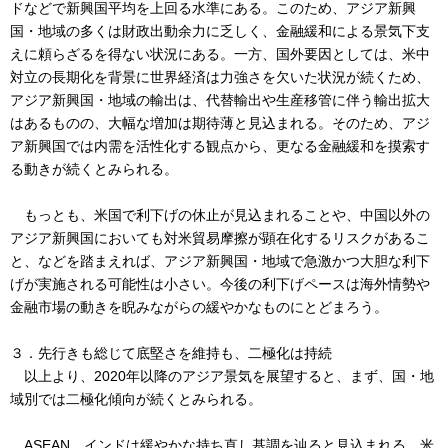
ドなどで新興国平均を上回る水準にある。このため、アジア新興
国・地域の多くは財政出動余力に乏しく、金融緩和による景気下支
えに頼らざるを得ない状況にある。一方、国外要因としては、米中
対立の長期化を背景に世界経済は力強さを欠いた状況が続くため、
アジア新興国・地域の輸出は、代替輸出や生産移管に伴う輸出拡大
はあるものの、大幅な増加は期待薄と見込まれる。そのため、アジ
ア新興国では内需を活性化する観点から、更なる金融緩和を摸索す
る動きが続くとみられる。
もっとも、米国で利下げの休止が見込まれることや、中国以外の
アジア新興国においても対米貿易摩擦が顕在化するリスクがあるこ
と、などを踏まえれば、アジア新興国・地域で急激かつ大胆な利下
げが実施される可能性は小さい。今後の利下げペースは海外情勢や
金融市場の動きを睨みながらの緩やかなものにとどまろう。
３．先行きも総じて底堅さを維持も、二極化は持続
以上より、2020年以降のアジア景気を展望すると、まず、国・地
域別では二極化傾向が続くとみられる。
ASEAN、インドは緩やかな持ち直し基調を辿ると見込まれる。米