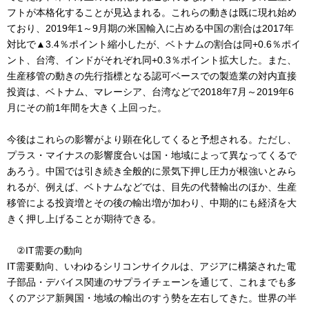
フトが本格化することが見込まれる。これらの動きは既に現れ始め
ており、2019年1～9月期の米国輸入に占める中国の割合は2017年
対比で▲3.4％ポイント縮小したが、ベトナムの割合は同+0.6％ポイ
ント、台湾、インドがそれぞれ同+0.3％ポイント拡大した。また、
生産移管の動きの先行指標となる認可ベースでの製造業の対内直接
投資は、ベトナム、マレーシア、台湾などで2018年7月～2019年6
月にその前1年間を大きく上回った。
今後はこれらの影響がより顕在化してくると予想される。ただし、
プラス・マイナスの影響度合いは国・地域によって異なってくるで
あろう。中国では引き続き全般的に景気下押し圧力が根強いとみら
れるが、例えば、ベトナムなどでは、目先の代替輸出のほか、生産
移管による投資増とその後の輸出増が加わり、中期的にも経済を大
きく押し上げることが期待できる。
②IT需要の動向
IT需要動向、いわゆるシリコンサイクルは、アジアに構築された電
子部品・デバイス関連のサプライチェーンを通じて、これまでも多
くのアジア新興国・地域の輸出のすう勢を左右してきた。世界の半