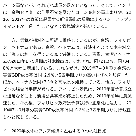
バーツ高などが、それぞれ成長の足かせとなった。そして、インド
は、金融セクターの信用不安を受けたローン金利の高止まりや、20
16、2017年の政策に起因する経済混乱の反動によるペントアップデ
ィマンドが一巡したことなどで景気減速が続いている。
一方、景気が相対的に堅調に推移しているのが、台湾、フィリピ
ン、ベトナムである。台湾、ベトナムは、後述するような米中対立
の「漁夫の利」を得ている点で共通している。実際、台湾とベトナ
ムの2019年1～9月期の対米輸出は、ぞれぞれ、同+21.3％、同+34.
8％と大幅に増加している。これを受け、2019年7～9月期の台湾の
実質GDP成長率は同+2.9％と5四半期ぶりの高い伸びへと加速した
ほか、ベトナムは同+7.3％と高成長を維持している。他方、フィリ
ピンの場合は事情が異なる。フィリピン景気は、2019年度予算成立
の遅延などにより新規公共事業が停止したため、2019年前半に急減
速した。その後、フィリピン政府は予算執行の正常化に注力し、20
19年7～9月期の実質GDP成長率は同+6.2％と3四半期ぶりに持ち直
しへと転じている。
２．2020年以降のアジア経済を左右する３つの注目点