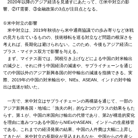
2020年以降のアジア経済を見通すにあたって、①米中対立の影
響、②IT需要、③金融政策の3点が注目点となる。
①米中対立の影響
米中対立は、2019年秋頃から米中通商協議での歩み寄りなど休戦
の見方も出ているものの、技術移転を巡る対立など問題の根深さを
考えれば、長期化は避けられない。このため、今後もアジア経済に
プラス・マイナス双方で影響を与える。
まず、マイナス面では、関税引き上げなどによる中国の対米輸出
の減少と、それに伴う中国経済の減速や、サプライチェーンを通じ
ての中国以外のアジア新興各国の対中輸出の減速を指摘できる。実
際、2019年の中国の対米輸出や、NIEs、ASEAN、インドの対中輸
出は低迷が続いた。
一方で、米中対立はサプライチェーンの再構築を通じて、一部の
アジア新興各国・地域に「漁夫の利」的な2つのプラスの効果をもた
らす。第１が、中国の米国向け輸出の代替であり、第2が構造的変化
を理由に進みつつある中国からNIEsやASEAN、インドへの生産移管
である。これまでの経済発展の結果、中国の人件費は大幅に上昇し
てきたが、米中対立の長期化が見込まれるなか、中国からの生産シ