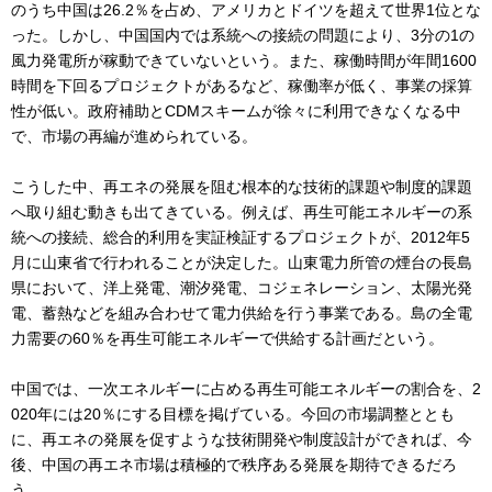
のうち中国は26.2％を占め、アメリカとドイツを超えて世界1位とな
った。しかし、中国国内では系統への接続の問題により、3分の1の
風力発電所が稼動できていないという。また、稼働時間が年間1600
時間を下回るプロジェクトがあるなど、稼働率が低く、事業の採算
性が低い。政府補助とCDMスキームが徐々に利用できなくなる中
で、市場の再編が進められている。
こうした中、再エネの発展を阻む根本的な技術的課題や制度的課題
へ取り組む動きも出てきている。例えば、再生可能エネルギーの系
統への接続、総合的利用を実証検証するプロジェクトが、2012年5
月に山東省で行われることが決定した。山東電力所管の煙台の長島
県において、洋上発電、潮汐発電、コジェネレーション、太陽光発
電、蓄熱などを組み合わせて電力供給を行う事業である。島の全電
力需要の60％を再生可能エネルギーで供給する計画だという。
中国では、一次エネルギーに占める再生可能エネルギーの割合を、2
020年には20％にする目標を掲げている。今回の市場調整ととも
に、再エネの発展を促すような技術開発や制度設計ができれば、今
後、中国の再エネ市場は積極的で秩序ある発展を期待できるだろ
う。