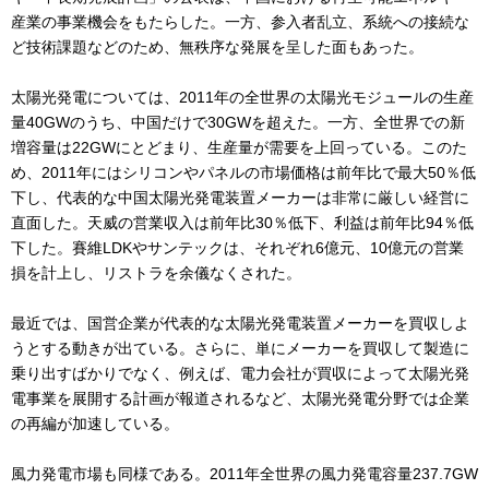
産業の事業機会をもたらした。一方、参入者乱立、系統への接続な
ど技術課題などのため、無秩序な発展を呈した面もあった。
太陽光発電については、2011年の全世界の太陽光モジュールの生産
量40GWのうち、中国だけで30GWを超えた。一方、全世界での新
増容量は22GWにとどまり、生産量が需要を上回っている。このた
め、2011年にはシリコンやパネルの市場価格は前年比で最大50％低
下し、代表的な中国太陽光発電装置メーカーは非常に厳しい経営に
直面した。天威の営業収入は前年比30％低下、利益は前年比94％低
下した。賽維LDKやサンテックは、それぞれ6億元、10億元の営業
損を計上し、リストラを余儀なくされた。
最近では、国営企業が代表的な太陽光発電装置メーカーを買収しよ
うとする動きが出ている。さらに、単にメーカーを買収して製造に
乗り出すばかりでなく、例えば、電力会社が買収によって太陽光発
電事業を展開する計画が報道されるなど、太陽光発電分野では企業
の再編が加速している。
風力発電市場も同様である。2011年全世界の風力発電容量237.7GW