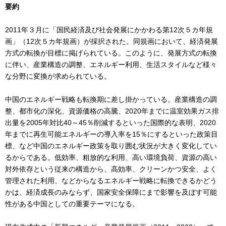
要約
2011年３月に「国民経済及び社会発展にかかわる第12次５カ年規
画」（12次５カ年規画）が採択された。同規画において、経済発展
方式の転換が目標に掲げられている。このように、発展方式の転換
に伴い、産業構造の調整、エネルギー利用、生活スタイルなど様々
な分野に変換が求められている。
中国のエネルギー戦略も転換期に差し掛かっている。産業構造の調
整、都市化の深化、資源価格の高騰、2020年までに温室効果ガス排
出量を2005年対比40～45％削減するといった国際的な表明、2020
年までに再生可能エネルギーの導入率を15％にするといった政策目
標、など中国のエネルギー政策を取り囲む状況が大きく変化してい
るからである。低効率、粗放的な利用、高い環境負荷、資源の高い
対外依存という従来の構造から、高効率、クリーンかつ安全、よく
管理された利用、などからなるエネルギー戦略に転換できるかどう
かは、経済成長のみならず、国家安全保障にまで影響を及ぼす可能
性がある中国としての重要テーマになる。