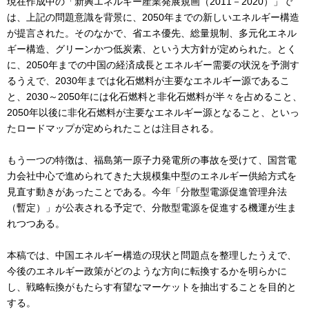
現在作成中の「新興エネルギー産業発展規画（2011－2020）」で
は、上記の問題意識を背景に、2050年までの新しいエネルギー構造
が提言された。そのなかで、省エネ優先、総量規制、多元化エネル
ギー構造、グリーンかつ低炭素、という大方針が定められた。とく
に、2050年までの中国の経済成長とエネルギー需要の状況を予測す
るうえで、2030年までは化石燃料が主要なエネルギー源であるこ
と、2030～2050年には化石燃料と非化石燃料が半々を占めること、
2050年以後に非化石燃料が主要なエネルギー源となること、といっ
たロードマップが定められたことは注目される。
もう一つの特徴は、福島第一原子力発電所の事故を受けて、国営電
力会社中心で進められてきた大規模集中型のエネルギー供給方式を
見直す動きがあったことである。今年「分散型電源促進管理弁法
（暫定）」が公表される予定で、分散型電源を促進する機運が生ま
れつつある。
本稿では、中国エネルギー構造の現状と問題点を整理したうえで、
今後のエネルギー政策がどのような方向に転換するかを明らかに
し、戦略転換がもたらす有望なマーケットを抽出することを目的と
する。