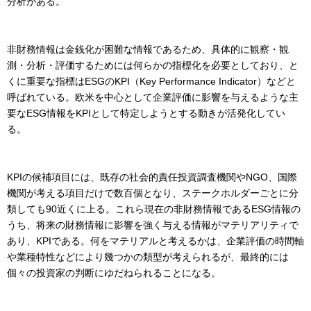
分析がある。
非財務情報は金銭化が困難な情報であるため、具体的に観察・観
測・分析・評価するためには何らかの指標化を必要としており、と
くに重要な指標はESGのKPI（Key Performance Indicator）などと
呼ばれている。欧米を中心として企業評価に影響を与えるような主
要なESG情報をKPIとして特定しようとする動きが活発化してい
る。
KPIの候補項目には、既存の社会的責任投資調査機関やNGO、国際
機関が考える項目だけで数百個となり、ステークホルダーごとに分
類しても90近くに上る。これら現在の非財務情報であるESG情報の
うち、将来の財務情報に影響を強く与える情報がマテリアリティで
あり、KPIである。何をマテリアルと考えるかは、企業評価の時間軸
や業種特性などにより幾つかの類型が考えられるが、最終的には
個々の投資家の判断にゆだねられることになる。