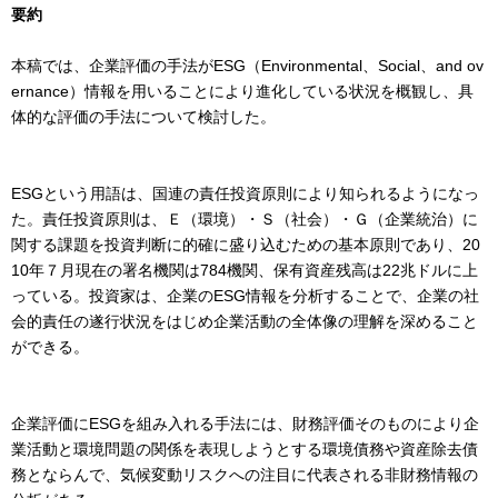
要約
本稿では、企業評価の手法がESG（Environmental、Social、and ov
ernance）情報を用いることにより進化している状況を概観し、具
体的な評価の手法について検討した。
ESGという用語は、国連の責任投資原則により知られるようになっ
た。責任投資原則は、Ｅ（環境）・Ｓ（社会）・Ｇ（企業統治）に
関する課題を投資判断に的確に盛り込むための基本原則であり、20
10年７月現在の署名機関は784機関、保有資産残高は22兆ドルに上
っている。投資家は、企業のESG情報を分析することで、企業の社
会的責任の遂行状況をはじめ企業活動の全体像の理解を深めること
ができる。
企業評価にESGを組み入れる手法には、財務評価そのものにより企
業活動と環境問題の関係を表現しようとする環境債務や資産除去債
務とならんで、気候変動リスクへの注目に代表される非財務情報の