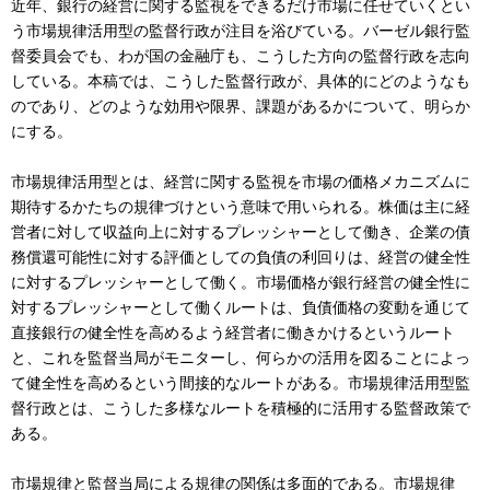
近年、銀行の経営に関する監視をできるだけ市場に任せていくとい
う市場規律活用型の監督行政が注目を浴びている。バーゼル銀行監
督委員会でも、わが国の金融庁も、こうした方向の監督行政を志向
している。本稿では、こうした監督行政が、具体的にどのようなも
のであり、どのような効用や限界、課題があるかについて、明らか
にする。
市場規律活用型とは、経営に関する監視を市場の価格メカニズムに
期待するかたちの規律づけという意味で用いられる。株価は主に経
営者に対して収益向上に対するプレッシャーとして働き、企業の債
務償還可能性に対する評価としての負債の利回りは、経営の健全性
に対するプレッシャーとして働く。市場価格が銀行経営の健全性に
対するプレッシャーとして働くルートは、負債価格の変動を通じて
直接銀行の健全性を高めるよう経営者に働きかけるというルート
と、これを監督当局がモニターし、何らかの活用を図ることによっ
て健全性を高めるという間接的なルートがある。市場規律活用型監
督行政とは、こうした多様なルートを積極的に活用する監督政策で
ある。
市場規律と監督当局による規律の関係は多面的である。市場規律