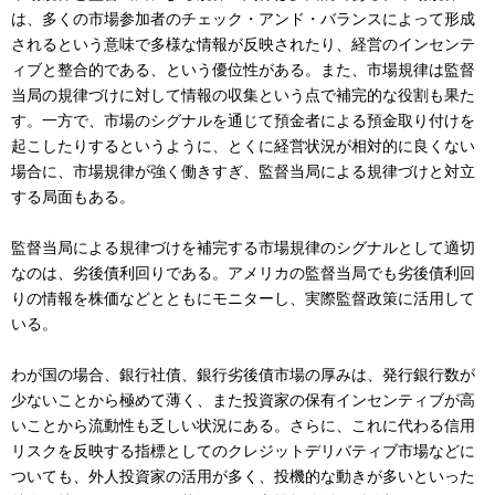
は、多くの市場参加者のチェック・アンド・バランスによって形成
されるという意味で多様な情報が反映されたり、経営のインセンテ
ィブと整合的である、という優位性がある。また、市場規律は監督
当局の規律づけに対して情報の収集という点で補完的な役割も果た
す。一方で、市場のシグナルを通じて預金者による預金取り付けを
起こしたりするというように、とくに経営状況が相対的に良くない
場合に、市場規律が強く働きすぎ、監督当局による規律づけと対立
する局面もある。
監督当局による規律づけを補完する市場規律のシグナルとして適切
なのは、劣後債利回りである。アメリカの監督当局でも劣後債利回
りの情報を株価などとともにモニターし、実際監督政策に活用して
いる。
わが国の場合、銀行社債、銀行劣後債市場の厚みは、発行銀行数が
少ないことから極めて薄く、また投資家の保有インセンティブが高
いことから流動性も乏しい状況にある。さらに、これに代わる信用
リスクを反映する指標としてのクレジットデリバティブ市場などに
ついても、外人投資家の活用が多く、投機的な動きが多いといった