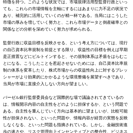
特徴を持つ。このような状況では、市場規律活用型監督行政といっ
ても、これらの市場情報を主軸にするにはあまりに力不足の状況で
あり、補完的に活用していくのが精一杯である。当局にはこうした
市場の厚みを増していく努力と、これら市場データと倒産確率との
関係などの分析を深めていく努力が求められる。
監督行政に収益目標を反映させる、という考え方については、現行
の自己資本比率規制を前提とする限り、収益性の目標を例えば早期
是正措置などにビルトインすると、その規制体系は矛盾をはらむこ
とになる。こうしたことを惹起させないためには、自己資本比率規
制の体系を変革したり、株式市場からの収益性向上に対するプレッ
シャーがより効果的にかかるような環境整備を展望すべきであり、
当局が市場に直接介入しない方向が望ましい。
バーゼル銀行監督委員会など国際的な場で議論されてきているの
は、情報開示内容の自主性をどのように担保するか、という問題で
ある。自主性を重んじていく方向は基本的に望ましいが、比較可能
性が担保されない、といった問題や、情報内容が経営の実態を反映
しなくなる、といった問題も指摘されている。しかし、金融技術進
歩の速さや、リスク管理向上インセンティブとの整合性、ビジネス