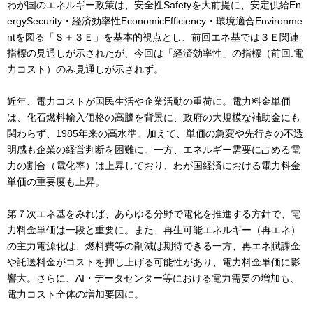
わが国のエネルギー政策は、安全性Safetyを大前提に、安定供給En
ergySecurity・経済効率性EconomicEfficiency・環境適合Environme
ntを図る「Ｓ＋３Ｅ」を基本的視点とし、前回エネ基では３Ｅ関連
指標の見通しが示されたが、今回は「経済効率性」の指標（前回:電
力コスト）のみ見通しが示されず。
近年、電力コストが国民生活や企業活動の重荷に。電力料金単価
は、化石燃料輸入価格の高騰を背景に、政府の大規模な補助金にも
関わらず、1985年来の高水準。加えて、単価の急変や先行きの不透
明感も企業の経営判断を困難に。一方、エネルギー需要に占める電
力の割合（電化率）は上昇しており、わが国経済における電力料金
単価の重要度も上昇。
第７次エネ基をみれば、あらゆる分野で電化を推進する方針で、電
力料金単価は一段と重要に。また、再生可能エネルギー（再エネ）
の主力電源化は、燃料費等の削減は期待できる一方、再エネ賦課金
や託送料金がコストを押し上げる可能性があり、電力料金単価に影
響大。さらに、AI・データセンター等における電力需要の増加も、
電力コスト全体の増加要因に。