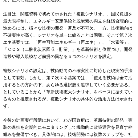
注目は、関連資料で初めて示された「複数シナリオ」。国民負担を
最大限抑制し、エネルギー安定供給と脱炭素の両立を経済合理的に
進めるには、様々な技術の開発・普及が不可欠。一方、技術動向は
不確実性が高く、シナリオを単一に絞ることは困難。そこで第７次
エネ基案では、「再生可能エネルギー（再エネ）」、「水素等」、
「ＣＣＳ（二酸化炭素回収・貯留）」を革新技術と位置づけ、開発
進捗や導入規模など前提の異なる５つのシナリオを設定。
複数シナリオの設定は、技術動向の不確実性に対応した現実的手法
として有効。しかし、第７次エネ基案では、「使える技術は全て活
用するとの方針の下、あらゆる選択肢を追求していく必要がある」
としていることから「革新技術拡大シナリオ」をベースに据えてい
るものと推定されるが、複数シナリオの具体的な活用方法は示され
ず。
今後の計画実行段階において、わが国政府は、革新技術の開発・実
装の進捗を定期的にモニタリングして機動的に政策運営を見直す枠
組みを整備すべき。具体的には、技術開発には複数ステップを、社