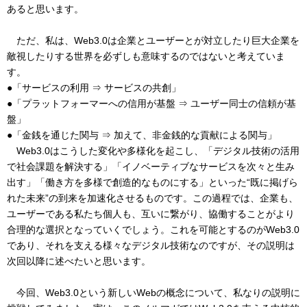
あると思います。
ただ、私は、Web3.0は企業とユーザーとが対立したり巨大企業を
敵視したりする世界を必ずしも意味するのではないと考えていま
す。
●「サービスの利用 ⇒ サービスの共創」
●「プラットフォーマーへの信用が基盤 ⇒ ユーザー同士の信頼が基
盤」
●「金銭を通じた関与 ⇒ 加えて、非金銭的な貢献による関与」
Web3.0はこうした変化や多様化を起こし、「デジタル技術の活用
で社会課題を解決する」「イノベーティブなサービスを次々と生み
出す」「働き方を多様で創造的なものにする」といった“既に掲げら
れた未来”の到来を加速化させるものです。この過程では、企業も、
ユーザーである私たち個人も、互いに繋がり、協働することがより
合理的な選択となっていくでしょう。これを可能とするのがWeb3.0
であり、それを支える様々なデジタル技術なのですが、その説明は
次回以降に述べたいと思います。
今回、Web3.0という新しいWebの概念について、私なりの説明に