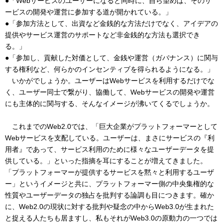
●「Webサービスのユーザーになると同時に、自ら望めば、そのサ
ービスの開発や運営に参加する道が開かれている。」
●「参加方法として、出資など金銭的な方法だけでなく、アイデアの
提供やサービス運営のサポートなど非金銭的な方法も選択でき
る。」
●「参加し、貢献した対価として、金銭や運営（ガバナンス）に関与
する権利など、何らかのインセンティブを得られるようになる。」
いかがでしょうか。ユーザーはWebサービスを利用するだけでな
く、ユーザー同士で繋がり、協働して、Webサービスの開発や運営
にも主体的に関与する、そんなイメージが沸いてくるでしょうか。
これまでのWeb2.0では、「巨大企業がプラットフォーマーとして
Webサービスを支配している。ユーザーは、まさにサービスの『利
用者』であって、サービス利用のために様々なユーザーデータを提
供している。」といった指摘を耳にすることが増えてきました。
「プラットフォーマーが提供するサービスを黙々と利用するユーザ
ー」というイメージと共に、プラットフォーマー側の中央集権的な
性質やユーザーデータの独占を批判する論調も目につきます。確か
に、Web2.0の現状に対する批判や疑念の中からWeb3.0が生まれた
と捉える人たちも居ますし、私もそれがWeb3.0の原動力の一つでは