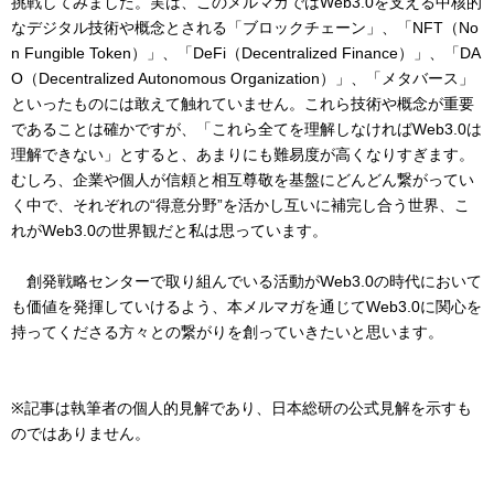
挑戦してみました。実は、このメルマガではWeb3.0を支える中核的
なデジタル技術や概念とされる「ブロックチェーン」、「NFT（No
n Fungible Token）」、「DeFi（Decentralized Finance）」、「DA
O（Decentralized Autonomous Organization）」、「メタバース」
といったものには敢えて触れていません。これら技術や概念が重要
であることは確かですが、「これら全てを理解しなければWeb3.0は
理解できない」とすると、あまりにも難易度が高くなりすぎます。
むしろ、企業や個人が信頼と相互尊敬を基盤にどんどん繋がってい
く中で、それぞれの“得意分野”を活かし互いに補完し合う世界、こ
れがWeb3.0の世界観だと私は思っています。
創発戦略センターで取り組んでいる活動がWeb3.0の時代において
も価値を発揮していけるよう、本メルマガを通じてWeb3.0に関心を
持ってくださる方々との繋がりを創っていきたいと思います。
※記事は執筆者の個人的見解であり、日本総研の公式見解を示すも
のではありません。