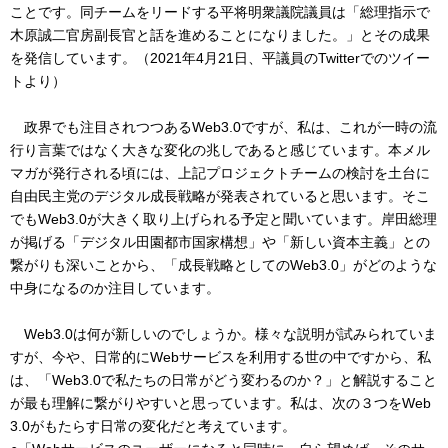
ことです。同チームをリードする平将明衆議院議員は「総理指示で
木原誠二官房副長官と話を進めることになりました。」とその成果
を発信しています。（2021年4月21日、平議員のTwitterでのツイー
トより）
政界でも注目されつつあるWeb3.0ですが、私は、これが一時の流
行り言葉ではなく大きな変化の兆しであると感じています。本メル
マガが発行される頃には、上記プロジェクトチームの検討を土台に
自由民主党のデジタル成長戦略が発表されていると思います。そこ
でもWeb3.0が大きく取り上げられる予定と聞いています。岸田総理
が掲げる「デジタル田園都市国家構想」や「新しい資本主義」との
繋がりも深いことから、「成長戦略としてのWeb3.0」がどのような
中身になるのか注目しています。
Web3.0は何が新しいのでしょうか。様々な説明が試みられていま
すが、今や、日常的にWebサービスを利用する世の中ですから、私
は、「Web3.0で私たちの日常がどう変わるのか？」と解説すること
が最も理解に繋がりやすいと思っています。私は、次の３つをWeb
3.0がもたらす日常の変化だと考えています。