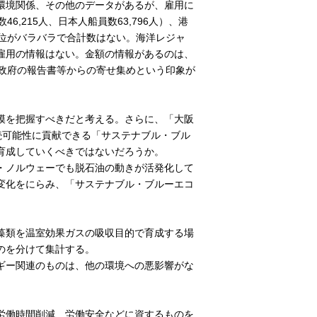
環境関係、その他のデータがあるが、雇用に
6,215人、日本人船員数63,796人）、港
単位がバラバラで合計数はない。海洋レジャ
雇用の情報はない。金額の情報があるのは、
の政府の報告書等からの寄せ集めという印象が
模を把握すべきだと考える。さらに、「大阪
続可能性に貢献できる「サステナブル・ブル
育成していくべきではないだろうか。
・ノルウェーでも脱石油の動きが活発化して
変化をにらみ、「サステナブル・ブルーエコ
藻類を温室効果ガスの吸収目的で育成する場
のを分けて集計する。
ギー関連のものは、他の環境への悪影響がな
労働時間削減、労働安全などに資するものを