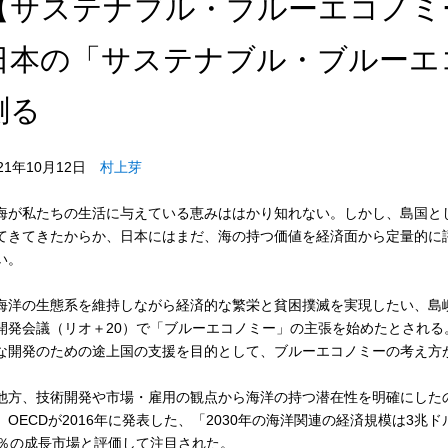
【サステナブル・ブルーエコノミ
日本の「サステナブル・ブルーエ
測る
021年10月12日
村上芽
が私たちの生活に与えている恵みははかり知れない。しかし、島国と
てきてきたからか、日本にはまだ、海の持つ価値を経済面から定量的に
い。
洋の生態系を維持しながら経済的な繁栄と貧困撲滅を実現したい、島嶼
開発会議（リオ＋20）で「ブルーエコノミー」の主張を始めたとされ
な開発のための途上国の支援を目的として、ブルーエコノミーの考え方
方、技術開発や市場・雇用の観点から海洋の持つ潜在性を明確にしたの
。OECDが2016年に発表した、「2030年の海洋関連の経済規模は3
5％の成長市場と評価して注目された。