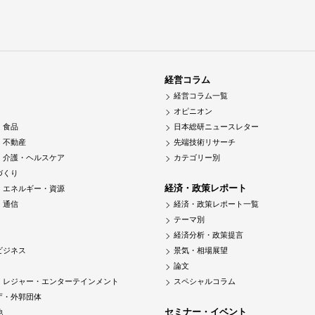
経営コラム
経営コラム一覧
オピニオン
・食品
日本総研ニュースレター
・不動産
先端技術リサーチ
・介護・ヘルスケア
カテゴリー別
づくり
経済・政策レポート
・エネルギー・資源
・通信
経済・政策レポート一覧
テーマ別
経済分析・政策提言
ビジネス
景気・相場展望
論文
・レジャー・エンターテインメント
スペシャルコラム
庁・外郭団体
セミナー・イベント
他