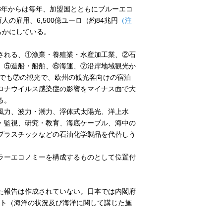
18年からは毎年、加盟国とともにブルーエコ
人の雇用、6,500億ユーロ（約84兆円
（注
らかにしている。
される、①漁業・養殖業・水産加工業、②石
、⑤造船・船舶、⑥海運、⑦沿岸地域観光か
額でも⑦の観光で、欧州の観光客向けの宿泊
ロナウイルス感染症の影響をマイナス面で大
る。
風力、波力・潮力、浮体式太陽光、洋上水
・監視、研究・教育、海底ケーブル、海中の
プラスチックなどの石油化学製品を代替しう
ラーエコノミーを構成するものとして位置付
た報告は作成されていない。日本では内閣府
ート（海洋の状況及び海洋に関して講じた施