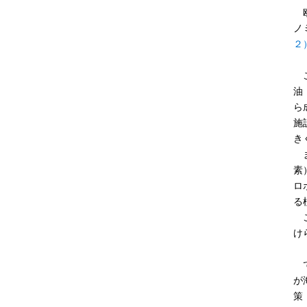
欧
ノ
２
こ
油
ら
施
き
ま
素
ロ
る
こ
け
で
が
策