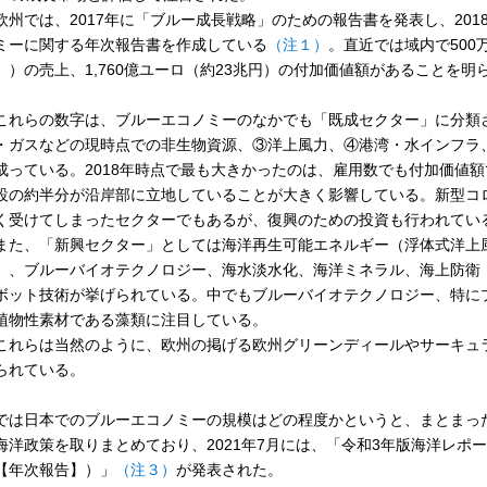
州では、2017年に「ブルー成長戦略」のための報告書を発表し、20
ミーに関する年次報告書を作成している
（注１）
。直近では域内で500万
）
）の売上、1,760億ユーロ（約23兆円）の付加価値額があることを明
れらの数字は、ブルーエコノミーのなかでも「既成セクター」に分類
・ガスなどの現時点での非生物資源、③洋上風力、④港湾・水インフラ
成っている。2018年時点で最も大きかったのは、雇用数でも付加価値
設の約半分が沿岸部に立地していることが大きく影響している。新型コ
く受けてしまったセクターでもあるが、復興のための投資も行われてい
た、「新興セクター」としては海洋再生可能エネルギー（浮体式洋上
）、ブルーバイオテクノロジー、海水淡水化、海洋ミネラル、海上防衛
ボット技術が挙げられている。中でもブルーバイオテクノロジー、特に
植物性素材である藻類に注目している。
れらは当然のように、欧州の掲げる欧州グリーンディールやサーキュ
られている。
は日本でのブルーエコノミーの規模はどの程度かというと、まとまっ
海洋政策を取りまとめており、2021年7月には、「令和3年版海洋レポ
【年次報告】）」
（注３）
が発表された。