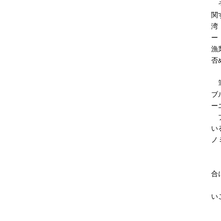
そ
関
湾
ー
漁
否
筆
ブ
ー
ブ
い
ノ
・
・
合
・
い
・
・