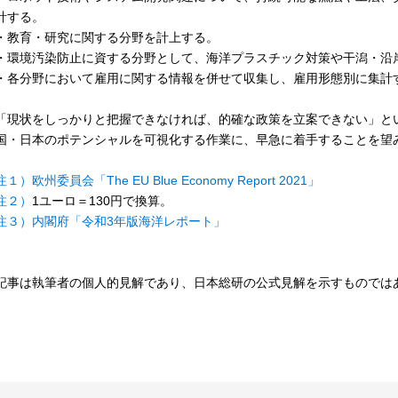
計する。
教育・研究に関する分野を計上する。
環境汚染防止に資する分野として、海洋プラスチック対策や干潟・沿
各分野において雇用に関する情報を併せて収集し、雇用形態別に集計
現状をしっかりと把握できなければ、的確な政策を立案できない」と
国・日本のポテンシャルを可視化する作業に、早急に着手することを望
注１）
欧州委員会「The EU Blue Economy Report 2021」
注２）
1ユーロ＝130円で換算。
注３）
内閣府「令和3年版海洋レポート」
記事は執筆者の個人的見解であり、日本総研の公式見解を示すものでは