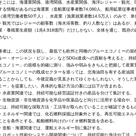
こには、海運業関係、港湾関係、水産業関係、海洋レジャー・観光、
する情報があるのは海運業（造船業従事者数74,080人、船用鉱業従事者数4
（港湾労働者数50千人）、水産業（漁業就業者数14.5万人）のみで、
・観光ではレジャーの顧客数（海水浴客数、釣り人数など）はあるが、
業・養殖業生産額（1兆4,918億円）だけしかない。全体を通じ、既存
めない。
者は、この状況を脱し、最低でも欧州と同種のブルーエコノミーの規
ルー・オーシャン・ビジョン」などSDGs達成への貢献を考えると、持
エコノミー」の規模を的確に測り、強みや弱みをきちんと把握して産業
ルーエコノミーの既成セクターを巡っては、北海油田を有する産油国
ることからしても、今後定義が見直されてゆくかもしれない。そうした
ミー」を提案したい。具体的な集計方法の案には以下が含まれる。
水産業関連では、持続可能な経営認証付きの産品を分けて集計する。
生物資源・非生物資源を化学品や医薬品など向けに活用する場合や、
には、持続可能な採取方法・工法等が取られていることが確認できるも
エネルギー関連では、化石燃料採掘は対象外とする。再生可能エネル
ことを条件とする。船舶燃料向けのバイオ燃料製造を含める。
造船・海運関連では、運航エネルギー別に集計する。
ロボット技術やシステム開発関連について、持続可能な漁法や工法、