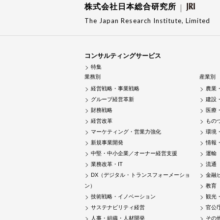
株式会社日本総合研究所
The Japan Research Institute, Limited
コンサルティングサービス
特集
業務別
産業別
経営戦略・事業戦略
農業
グループ経営革新
建設
財務戦略
医療
経営改革
もの
マーケティング・営業力強化
環境
新規事業開発
情報
中堅・中小企業／オーナー経営支援
運輸
業務改革・IT
流通
DX（デジタル・トランスフォーメーショ
金融
ン）
教育
技術戦略・イノベーション
観光
サステナビリティ経営
官公
人事・組織・人材開発
その