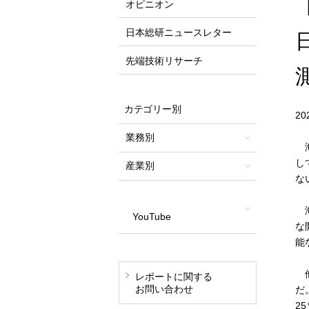
オピニオン
日本総研ニュースレター
先端技術リサーチ
カテゴリー別
2
業務別
海
し
産業別
な
海
YouTube
な
能
他
レポートに関する
お問い合わせ
だ
2