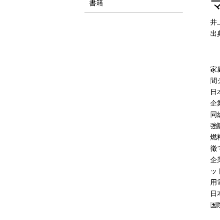
書籍
井
出
家
間
日
企
同
強
燃
徴
企
ッ
用
日
国