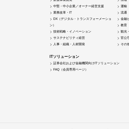
中堅・中小企業／オーナー経営支援
運輸
業務改革・IT
流通
DX（デジタル・トランスフォーメーショ
金融
ン）
教育
技術戦略・イノベーション
観光
サステナビリティ経営
官公
人事・組織・人材開発
その
ITソリューション
証券会社および金融機関向けITソリューション
FAQ（会員専用ページ）