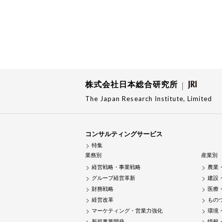
株式会社日本総合研究所
The Japan Research Institute, Limited
コンサルティングサービス
特集
業務別
産業別
経営戦略・事業戦略
農業
グループ経営革新
建設
財務戦略
医療
経営改革
もの
マーケティング・営業力強化
環境
新規事業開発
情報