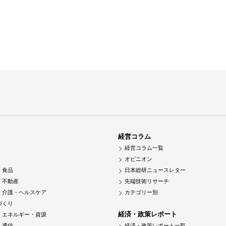
経営コラム
経営コラム一覧
オピニオン
・食品
日本総研ニュースレター
・不動産
先端技術リサーチ
・介護・ヘルスケア
カテゴリー別
づくり
経済・政策レポート
・エネルギー・資源
・通信
経済・政策レポート一覧