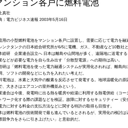
マンション各戸に燃料電池
上真壮
典：電力ビジネス速報 2003年5月16日
庭用の小型燃料電池をマンション各戸に設置し、需要に応じて電力を融
シンクタンクの日本総合研究所が6/5に電機、ガス、不動産など10数社
本総研 企業連合設立へ 日本は離島や山間地が多く、遠隔地に送電す
業などが必要な電力を自ら生み出す「分散型電源」への期待は高い。
総研は「燃料電池を使った電力融通システムが実用化されれば、離島向
調、ソフトの開発などにも力を入れたい考えだ。
料電池は、水素と大気中の酸素を反応させて発電する。地球温暖化の原
で、大きさはエアコンの室外機並みという。
業連合は今後、発電時に出る熱を暖房や給湯に利用する熱電併給（コー
トワーク化する際の課題などを検証。故障に対するセキュリティー（安
電力に対する料金の支払方法などに関する特許の取得も目指す。
本は燃料電池の技術開発で最も進んでいるとされるが、実用化の検討は
際競争力をさらに引き上げたい」と意欲的だ。