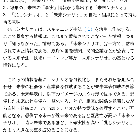
1．非線形な、未来の「兆し」情報から導出する「兆しシナリオ」
2．線形の、未来の「事実」情報から導出する「未来シナリオ」
3．「兆しシナリオ」と「未来シナリオ」が自社・組織にとって持ち
得る意味
「兆しシナリオ」は、スキャニング手法
（*1）
を活用し作成する。
ここで収集する情報は、これまで蓄積されてこなかった情報、つま
り「知らなかった」情報である。「未来シナリオ」は一方で、蓄積
されてきた情報である。政府や国際機関、民間企業などが公表して
いる未来予測・技術ロードマップ等が「未来シナリオ」の基となる
情報になる。
これらの情報を基に、シナリオを可視化し、またそれらを組み合
わせ、未来の社会像・産業像を作成することが未来年表作成の要諦
である。未来年表は、以下のイメージのような形で提示できる。想
像した未来の社会像を一覧化することで、相互の関係を意識しなが
ら自社・組織にとって当該シナリオが持つ意味を整理することが可
能となる。想像する未来が近未来であるほど蓋然性が高い「未来シ
ナリオ」、遠い未来であるほど、不確実性が高い「兆しシナリオ」
がより大きな比重を占めることになる。