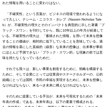
れた情報を用いることに変わりはない。
「不確実性」という言葉が、ビジネスの現場で使われるようにな
って久しい。ナシーム・ニコラス・タレブ（Nassim Nicholas Tale
b）が、不確実性の増大とそのインパクトを典型的に示した著書「ブ
ラック・スワン」を刊行してから、既に10年以上の年月が経過して
いる。不確実性の増大は、「蓄積された情報」を用いて未来を想像
することの価値が、相対的に低下していることを意味している。過
去の情報を基にした直線的（線形）な未来の想像は、出来事が事前
にほとんど予測できない「ブラック・スワン的」な現象の前では意
味を持たなくなっているためだ。
それでも我々は、新しい事業を創造するために、戦略を構築する
ために、そして企業にとっては従業員やステークホルダーの、公的
組織にとっては国民・市民の幸福を実現するために、未来を想像し
なければならない。来るべき未来に構えなければならない。
そのために提案している手法が、未来を可視化するための「未来
年表の作成」である。未来年表は、以下の要素で構成される。