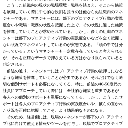
こうした組織内の現状の職場環境・職務を踏まえ、そこから施策
を展開していく際に中心的な役割を担うのは他ならぬ組織内のマネ
ジャーである。マネジャーには、部下のプロアクティブ行動の実践
度合いや職場・職務の状況を把握した上で、その状況に適した施策
を推進していくことが求められている。しかし、多くの組織のマネ
ジャーは部下のプロアクティブ行動の実践度合いなどを全く把握し
ない状況でマネジメントしているのが実態である。「頭の中では分
かっている」というマネジャーも一定数存在していると考えられる
が、それを正確なデータで押さえている方はかなり限られていると
想定される。
前述の通り、マネジャーにはプロアクティブ行動の後押しになる
ような施策を推進していくことが必要であるが、それだけでなく適
切な個別サポートも必要になってくる。特に、前述の40-50歳代の
社員にアプローチしていく際には、全社的な施策も重要であるが、
各人への個別のサポートも重要になってくる。しかし、こうしたサ
ポートは各人のプロアクティブ行動の実践度合いや、彼らの置かれ
た状況を正確に把握してこそ、より効果的なものになる。
そのため、経営側には、現場のマネジャーが部下のプロアクティ
ブ化に向けて使える情報やツールを付与し、現場でプロアクティブ