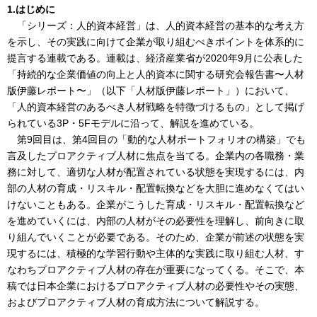
1.はじめに
「シリーズ：人的資本経営」は、人的資本経営の基本的な考え方
を示し、その実践に向けて企業が取り組むべきポイントを体系的に
提言する連載である。連載は、経済産業省が2020年9月に公表した
「持続的な企業価値の向上と人的資本に関する研究会報告書〜人材
版伊藤レポート〜」（以下「人材版伊藤レポート」）において、
「人的資本経営のあるべき人材戦略を特徴づけるもの」として掲げ
られている3P・5Fモデルに沿って、解説を進めている。
第9回目は、第4回目の「動的な人材ポートフォリオの構築」でも
言及したプロアクティブ人材に焦点を当てる。企業内の各職務・業
務に対して、適切な人材が配置されている状態を実現するには、内
部の人材の育成・リスキル・配置転換などを大胆に進めなくてはい
けないこともある。企業がこうした育成・リスキル・配置転換など
を進めていくには、内部の人材がその必要性を理解し、前向きに取
り組んでいくことが必要である。そのため、企業が前述の状態を実
現するには、積極的な学習行動や主体的な実践に取り組む人材、す
なわちプロアクティブ人材の存在が重要になってくる。そこで、本
稿では日本企業におけるプロアクティブ人材の必要性やその実態、
およびプロアクティブ人材の育成方法について解説する。