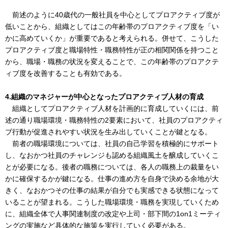
前述のように40歳代の一般社員を中心としてプロアクティブ度が
低いことから、組織としてはこの年齢帯のプロアクティブ度を「い
かに高めていくか」が重要であると考えられる。併せて、こうした
プロアクティブ度と職場特性・職務特性が正の相関関係を持つこと
から、職場・職務の状況を変えることで、この年齢帯のプロアクテ
ィブ度を改善することも有効である。
4.組織のマネジャーが中心となったプロアクティブ人材の育成
組織としてプロアクティブ人材を計画的に育成していくには、前
述の通り職場環境・職務特性の2要素において、社員のプロアクティ
ブ行動が促進されやすい状況を生み出していくことが鍵となる。
前者の職場環境については、社員の自己学習を積極的にサポート
し、なおかつ社員のチャレンジも認める組織風土を醸成していくこ
とが必要になる。後者の職務については、各人の職務上の裁量をい
かに確保するかが鍵になる。仕事の進め方を自身で決める余地が大
きく、なおかつその仕事の結果が自分でも実感できる状態になって
いることが望まれる。こうした職場環境・職務を実現していくため
に、組織全体で人事関連制度の改定や上司・部下間の1on1ミーティ
ングの実施など具体的な施策を実行していく必要がある。