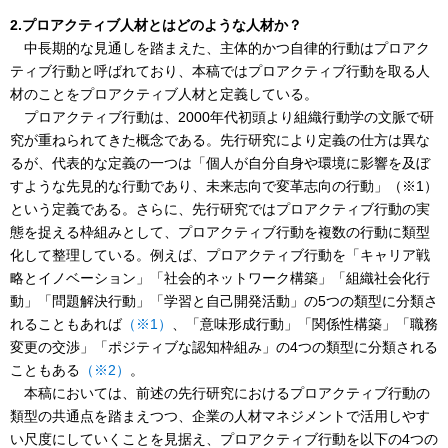
2.プロアクティブ人材とはどのような人材か？
中長期的な見通しを踏まえた、主体的かつ自律的行動はプロアク
ティブ行動と呼ばれており、本稿ではプロアクティブ行動を取る人
材のことをプロアクティブ人材と定義している。
プロアクティブ行動は、2000年代初頭より組織行動学の文脈で研
究が重ねられてきた概念である。先行研究により定義の仕方は異な
るが、代表的な定義の一つは「個人が自分自身や環境に影響を及ぼ
すような先見的な行動であり、未来志向で変革志向の行動」（※1）
という定義である。さらに、先行研究ではプロアクティブ行動の実
態を捉える枠組みとして、プロアクティブ行動を複数の行動に類型
化して整理している。例えば、プロアクティブ行動を「キャリア戦
略とイノベーション」「社会的ネットワーク構築」「組織社会化行
動」「問題解決行動」「学習と自己開発活動」の5つの類型に分類さ
れることもあれば
（※1）
、「意味形成行動」「関係性構築」「職務
変更の交渉」「ポジティブな認知枠組み」の4つの類型に分類される
こともある
（※2）
。
本稿においては、前述の先行研究におけるプロアクティブ行動の
類型の共通点を踏まえつつ、企業の人材マネジメントで活用しやす
い尺度にしていくことを見据え、プロアクティブ行動を以下の4つの