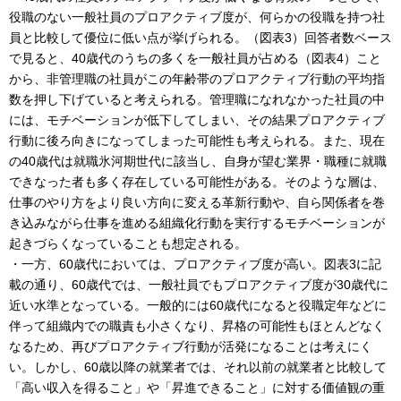
役職のない一般社員のプロアクティブ度が、何らかの役職を持つ社
員と比較して優位に低い点が挙げられる。（図表3）回答者数ベース
で見ると、40歳代のうちの多くを一般社員が占める（図表4）こと
から、非管理職の社員がこの年齢帯のプロアクティブ行動の平均指
数を押し下げていると考えられる。管理職になれなかった社員の中
には、モチベーションが低下してしまい、その結果プロアクティブ
行動に後ろ向きになってしまった可能性も考えられる。また、現在
の40歳代は就職氷河期世代に該当し、自身が望む業界・職種に就職
できなった者も多く存在している可能性がある。そのような層は、
仕事のやり方をより良い方向に変える革新行動や、自ら関係者を巻
き込みながら仕事を進める組織化行動を実行するモチベーションが
起きづらくなっていることも想定される。
・一方、60歳代においては、プロアクティブ度が高い。図表3に記
載の通り、60歳代では、一般社員でもプロアクティブ度が30歳代に
近い水準となっている。一般的には60歳代になると役職定年などに
伴って組織内での職責も小さくなり、昇格の可能性もほとんどなく
なるため、再びプロアクティブ行動が活発になることは考えにく
い。しかし、60歳以降の就業者では、それ以前の就業者と比較して
「高い収入を得ること」や「昇進できること」に対する価値観の重