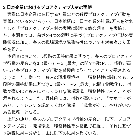
3.日本企業におけるプロアクティブ人材の実態
実際に日本企業に在籍する社員はどの程度プロアクティブ行動を
実践しているのだろうか。日本総研は、日本企業の社員2万人を対象
とした「プロアクティブ人材の実態に関する総合調査」を実施し
た。本調査では、前述の4つの類型に基づくプロアクティブ行動の実
践状況に加え、各人の職場環境や職務特性についても対象者より回
答を得た。
本調査において、5段階の回答結果に基づき、各人のプロアクティ
ブ行動の度合いを1（最小）～5（最大）の間で指数化し、指数が高
いほど各プロアクティブ行動を積極的に取っていることが示される
ようにした。併せて、各人の職場環境や 職務特性に関しても、5
段階の回答結果に基づき1（最小）～5（最大）の間で指数化し、指
数が高いほど各人にとって良好な職場環境・職務特性であることが
示されるようにした。具体的には、指数が高いほど、「サポートが
あり、チャレンジを認めてくれる職場」「裁量があり、やりがいの
ある職務」となる。
上記の通り、各人のプロアクティブ行動の度合い（以下、プロア
クティブ度）・職場環境・職務特性等を指数で把握し、それに基づ
き調査結果を分析し、主に以下の結果を得ている。