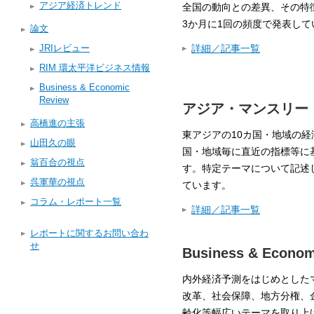
アジア経済トレンド
全国の動向との差異、その特
3か月に1回の頻度で発表して
論文
詳細／記事一覧
JRIレビュー
RIM 環太平洋ビジネス情報
Business & Economic
Review
アジア・マンスリー
高橋進の主張
東アジアの10カ国・地域の
山田久の眼
国・地域毎に直近の指標等に
翁百合の視点
す。特定テーマについて記述
呉軍華の視点
ています。
コラム・レポート一覧
詳細／記事一覧
レポートに関するお問い合わ
せ
Business & Econom
内外経済予測をはじめとした
改革、社会保障、地方分権、金
齢化等幅広いテーマを取り上