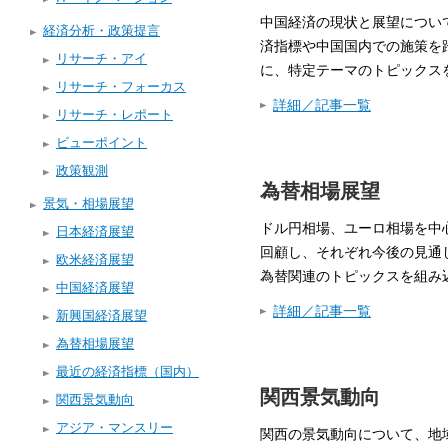
中国経済の現状と展望につい
経済分析・政策提言
済指標や中国国内での施策を
リサーチ・アイ
に、特定テーマのトピックス
リサーチ・フォーカス
詳細／記事一覧
リサーチ・レポート
ビューポイント
政策観測
為替相場展望
景気・相場展望
ドル円相場、ユーロ相場を中
日本経済展望
回顧し、それぞれ今後の見通
欧米経済展望
為替関連のトピックスを組み
中国経済展望
詳細／記事一覧
新興国経済展望
為替相場展望
最近の経済指標（国内）
関西景気動向
関西景気動向
アジア・マンスリー
関西の景気動向について、地