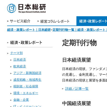
経済・政策レポート｜日本総研
>
定期刊行物一覧｜経済・政策レポート
定期刊行物
テーマ別
日本経済展望
日本経済
欧米経済
日本経済の現状、ファンダメ
アジア・新興国経済
の見通し、金利見通し、マー
成長戦略・地域再生
日本経済の現状と展望を多面
税財政・社会保障
詳細／記事一覧
環境・エネルギー
金融・企業
中国経済展望
IT・イノベーション