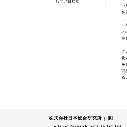
お問い合わせ
い
を
一
の
事
ク
化
を
可
る
株式会社日本総合研究所
The Japan Research Institute, Limited