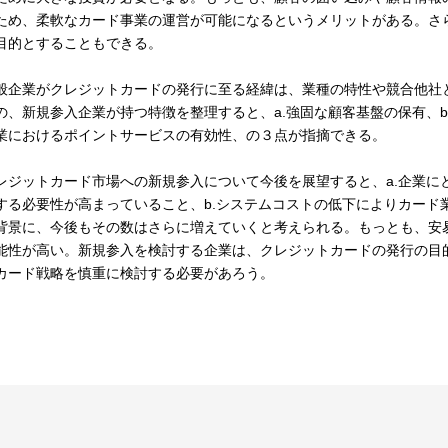
ため、柔軟なカード事業の運営が可能になるというメリットがある。さ
目的とすることもできる。
般企業がクレジットカードの発行に至る経緯は、業種の特性や競合他社
の、新規参入企業が持つ特徴を整理すると、a.強固な顧客基盤の保有、b
業におけるポイントサービスの有効性、の３点が指摘できる。
レジットカード市場への新規参入について今後を展望すると、a.企業に
する必要性が高まっていること、b.システムコストの低下によりカード
背景に、今後もその数はさらに増えていくと考えられる。もっとも、安
能性が高い。新規参入を検討する企業は、クレジットカードの発行の目
カード戦略を慎重に検討する必要があろう。