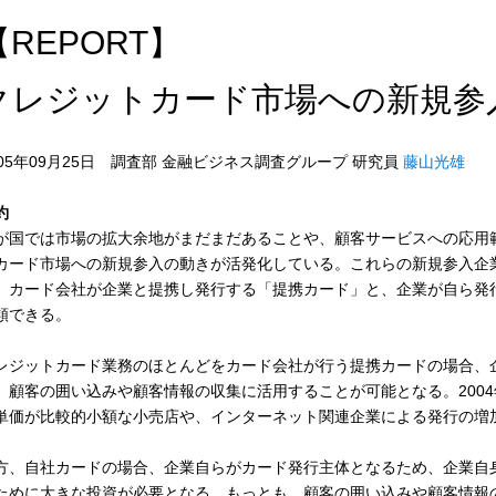
【REPORT】
クレジットカード市場への新規参
005年09月25日 調査部 金融ビジネス調査グループ 研究員
藤山光雄
約
が国では市場の拡大余地がまだまだあることや、顧客サービスへの応用
カード市場への新規参入の動きが活発化している。これらの新規参入企
、カード会社が企業と提携し発行する「提携カード」と、企業が自ら発
類できる。
レジットカード業務のほとんどをカード会社が行う提携カードの場合、
、顧客の囲い込みや顧客情報の収集に活用することが可能となる。200
単価が比較的小額な小売店や、インターネット関連企業による発行の増
方、自社カードの場合、企業自らがカード発行主体となるため、企業自
ために大きな投資が必要となる。もっとも、顧客の囲い込みや顧客情報