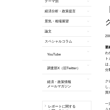
テーマ別
経済分析・政策提言
景気・相場展望
論文
2
スペシャルコラム
要
わ
YouTube
ト
は
調査部X（旧Twitter）
分
ク
経済・政策情報
メールマガジン
し
買
一
レポートに関する
う