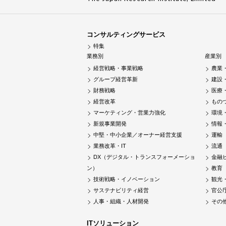
コンサルティングサービス
特集
業務別
産業別
経営戦略・事業戦略
農業
グループ経営革新
建設
財務戦略
医療
経営改革
もの
マーケティング・営業力強化
環境
新規事業開発
情報
中堅・中小企業／オーナー経営支援
運輸
業務改革・IT
流通
DX（デジタル・トランスフォーメーショ
金融
ン）
教育
技術戦略・イノベーション
観光
サステナビリティ経営
官公
人事・組織・人材開発
その
ITソリューション