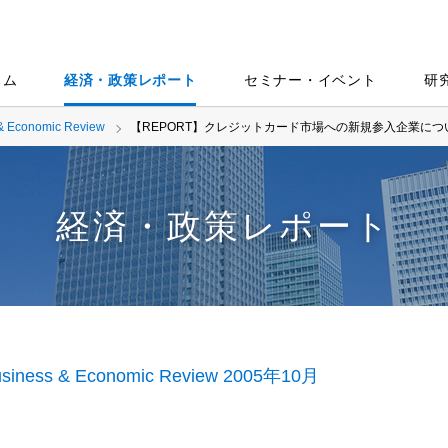
ラム
経済・政策レポート
セミナー・イベント
研
& Economic Review
【REPORT】クレジットカード市場への新規参入企業につ
経済・政策レポート
siness & Economic Review 2005年10月