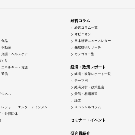
経営コラム
経営コラム一覧
オピニオン
・食品
日本総研ニュースレター
・不動産
先端技術リサーチ
・介護・ヘルスケア
カテゴリー別
づくり
経済・政策レポート
・エネルギー・資源
・通信
経済・政策レポート一覧
テーマ別
経済分析・政策提言
ビジネス
景気・相場展望
論文
・レジャー・エンターテインメント
スペシャルコラム
庁・外郭団体
セミナー・イベント
他
研究員紹介